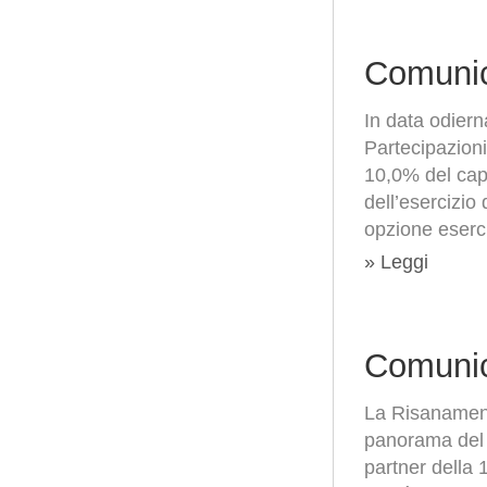
Comunic
In data odier
Partecipazioni
10,0% del capi
dell’esercizio 
opzione eserci
» Leggi
Comunic
La Risanament
panorama del r
partner della 