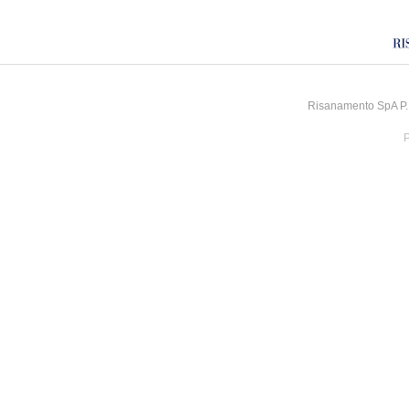
Risanamento SpA P.I
P