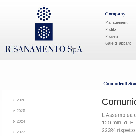
Company
Management
Profilo
Progetti
Gare di appalto
Comunicati St
Comunic
2026
2025
L’Assemblea de
2024
120 mln. di Eu
223% rispetto
2023