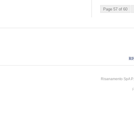
Page 57 of 60
Risanamento SpA P.I
P