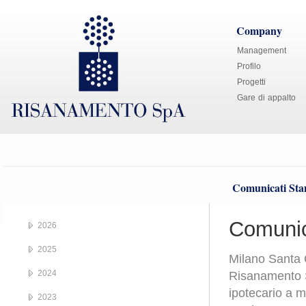
Company
Management
Profilo
Progetti
Gare di appalto
Comunicati St
Comunic
2026
2025
Milano Santa G
2024
Risanamento S.
ipotecario a 
2023