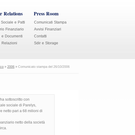
r Relations
Press Room
 Sociale e Patti
Comunicati Stampa
io Finanziario
Avvisi Finanziari
i e Documenti
Contatti
e Relazioni
Sdir e Storage
ico
»
2006
»
Comunicato stampa del 26/10/2006
a sottoscritto con
ale sociale di Parelys,
e netto pari a 68 milioni di
anziario netto della società
irca.