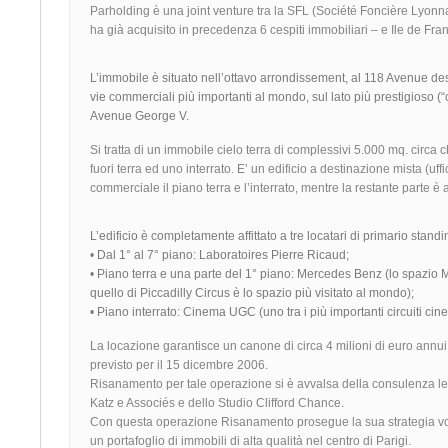
Parholding è una joint venture tra la SFL (Société Foncière Lyon
ha già acquisito in precedenza 6 cespiti immobiliari – e Ile de Fr
L’immobile è situato nell’ottavo arrondissement, al 118 Avenue d
vie commerciali più importanti al mondo, sul lato più prestigioso (“co
Avenue George V.
Si tratta di un immobile cielo terra di complessivi 5.000 mq. circa c
fuori terra ed uno interrato. E’ un edificio a destinazione mista (uff
commerciale il piano terra e l’interrato, mentre la restante parte è a
L’edificio è completamente affittato a tre locatari di primario standi
• Dal 1° al 7° piano: Laboratoires Pierre Ricaud;
• Piano terra e una parte del 1° piano: Mercedes Benz (lo spazio
quello di Piccadilly Circus è lo spazio più visitato al mondo);
• Piano interrato: Cinema UGC (uno tra i più importanti circuiti cin
La locazione garantisce un canone di circa 4 milioni di euro annui.
previsto per il 15 dicembre 2006.
Risanamento per tale operazione si è avvalsa della consulenza l
Katz e Associés e dello Studio Clifford Chance.
Con questa operazione Risanamento prosegue la sua strategia vol
un portafoglio di immobili di alta qualità nel centro di Parigi.