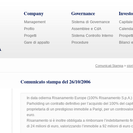
Company
Governance
Investo
Management
Sistema di Governance
Capitale
Profilo
Assemblee e CdA
Calendar
Progetti
Sistema Controllo Interno
Prospett
Gare di appalto
Procedure
Bilanci 
Comunicati Stampa
»
stor
Comunicato stampa del 26/10/2006
In data odierna Risanamento Europe (100% Risanamento S.p.A.) h
Parholding un contratto definitivo per l’acquisto del 100% del capit
proprietaria di un prestigioso immobile a Parigi, per un controvalor
euro.
Risanamento si è inoltre obbligata a rimborsare l’indebitamento fin
di 24 milioni di euro, valorizzando l’immobile a 92 milioni di euro c