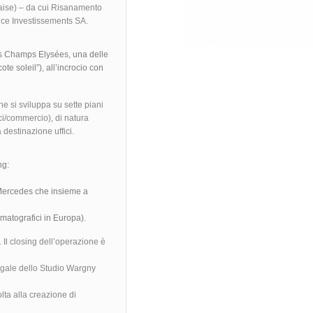
naise) – da cui Risanamento
ance Investissements SA.
es Champs Elysées, una delle
te soleil”), all’incrocio con
he si sviluppa su sette piani
ici/commercio), di natura
 destinazione uffici.
ng:
 Mercedes che insieme a
ematografici in Europa).
 Il closing dell’operazione è
egale dello Studio Wargny
ta alla creazione di