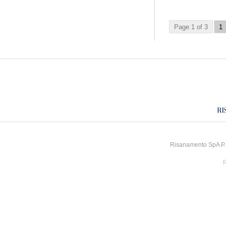
Page 1 of 3
1
Risanamento SpA P.I
P