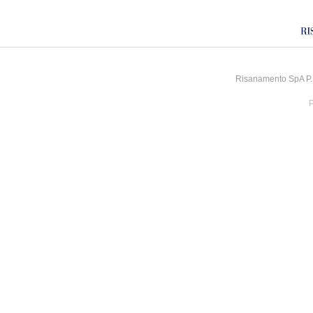
Risanamento SpA P.I
P