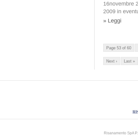
16novembre 20
2009 in event
» Leggi
Page 53 of 60
Next ›
Last »
Risanamento SpA P.I