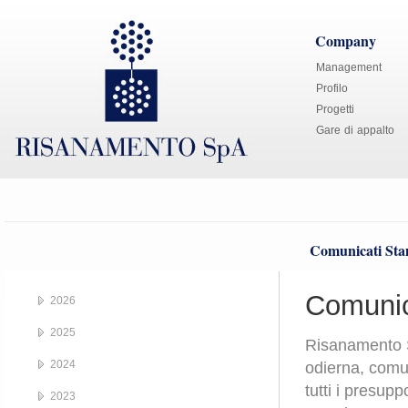
Company
Management
Profilo
Progetti
Gare di appalto
Comunicati St
Comunic
2026
2025
Risanamento S
2024
odierna, comu
tutti i presupp
2023