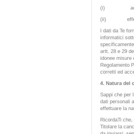
(i) adempier
(ii) effettua
I dati da Te fo
informatici sott
specificamente i
artt. 28 e 29 
idonee misure d
Regolamento Pri
corretti ed acc
4.
Natura del 
Sappi che per le
dati personali
effettuare la n
RicordaTi che, 
Titolare la can
da inviarsi, sen