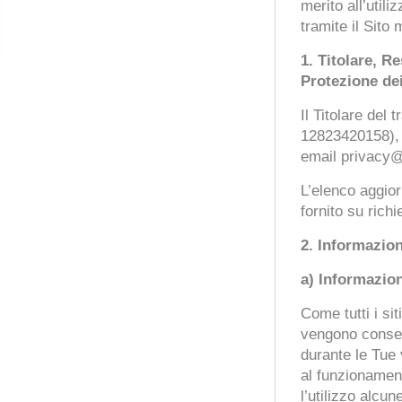
merito all’utili
tramite il Sito
1.
Titolare, R
Protezione dei
Il Titolare del 
12823420158), 
email privacy@r
L’elenco aggior
fornito su richi
2.
Informazion
a) Informazio
Come tutti i sit
vengono conser
durante le Tue 
al funzionament
l’utilizzo alcun