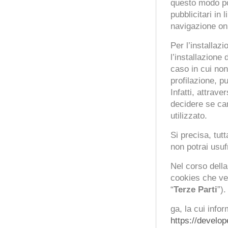
questo modo po
pubblicitari in
navigazione onl
Per l’installaz
l’installazione
caso in cui non
profilazione, p
Infatti, attrav
decidere se can
utilizzato.
Si precisa, tutt
non potrai usuf
Nel corso della
cookies che ven
“
Terze Parti
”)
ga, la cui info
https://develop