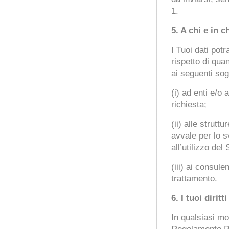
1.
5.
A chi e in c
I Tuoi dati pot
rispetto di qu
ai seguenti sog
(i) ad enti e/o
richiesta;
(ii) alle struttu
avvale per lo s
all’utilizzo del 
(iii) ai consule
trattamento.
6.
I tuoi diritti
In qualsiasi mom