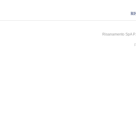
Risanamento SpA P.I
P