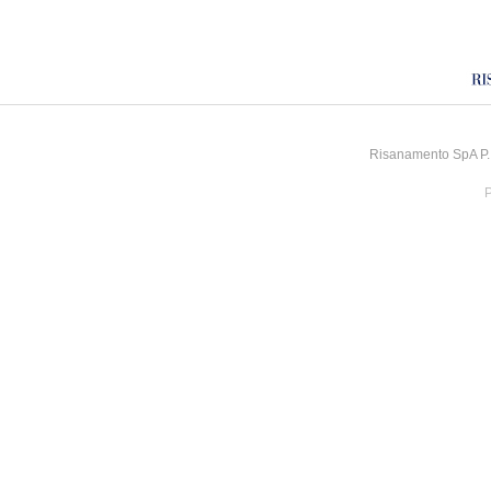
Risanamento SpA P.I
P