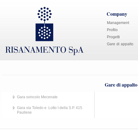
Company
Management
Profilo
Progetti
Gare di appalto
Gare di appalto
Gara svincolo Mecenate
Gara via Toledo e Lotto I della S.P. 415
Paullese