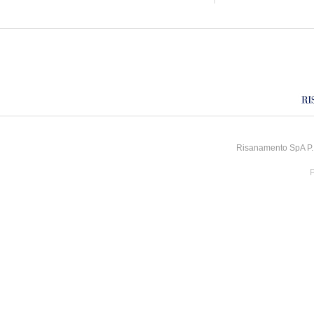
Risanamento SpA P.I
P