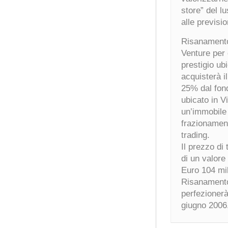
store” del l
alle previsi
Risanamento
Venture per 
prestigio ub
acquisterà i
25% dal fon
ubicato in Vi
un’immobile 
frazionamento
trading.
Il prezzo di
di un valore 
Euro 104 mil
Risanamento
perfezionerà
giugno 2006