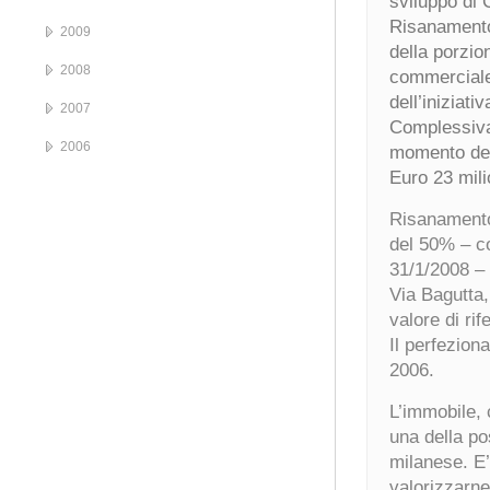
sviluppo di 
Risanamento 
2009
della porzio
2008
commerciale
dell’iniziati
2007
Complessiva
2006
momento del
Euro 23 mili
Risanamento 
del 50% – co
31/1/2008 – 
Via Bagutta,
valore di ri
Il perfezion
2006.
L’immobile, 
una della pos
milanese. E’
valorizzarne