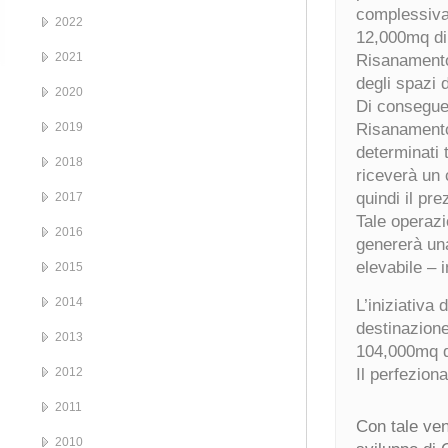
complessiva 
2022
12,000mq di
2021
Risanamento
degli spazi 
2020
Di conseguen
2019
Risanamento 
determinati 
2018
riceverà un
quindi il pr
2017
Tale operazi
2016
genererà un
elevabile – i
2015
2014
L’iniziativa
destinazione 
2013
104,000mq d
2012
Il perfezion
2011
Con tale ven
2010