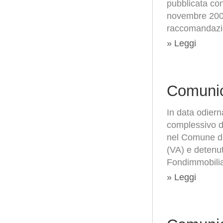
pubblicata co
novembre 2006
raccomandaz
» Leggi
Comunic
In data odier
complessivo di
nel Comune di
(VA) e detenut
Fondimmobili
» Leggi