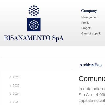
Company
Management
Profilo
Progetti
Gare di appalto
Archives Page
Comunic
2026
2025
In data odier
2024
S.p.A. n. 4.03
capitale socia
2023