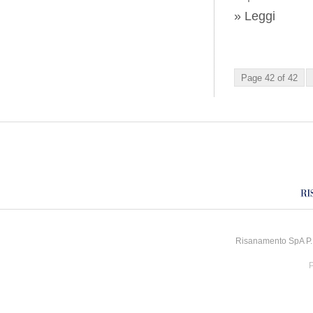
» Leggi
Page 42 of 42
Risanamento SpA P.I
P