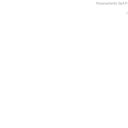
Risanamento SpA P.I
P