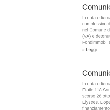
Comunic
In data odier
complessivo di
nel Comune di
(VA) e detenut
Fondimmobili
» Leggi
Comunic
In data odiern
Etoile 118 Sar
scorso 26 ott
Elysees. L’ope
finanziamento