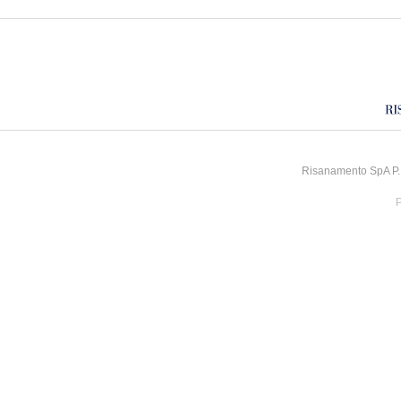
Risanamento SpA P.I
P