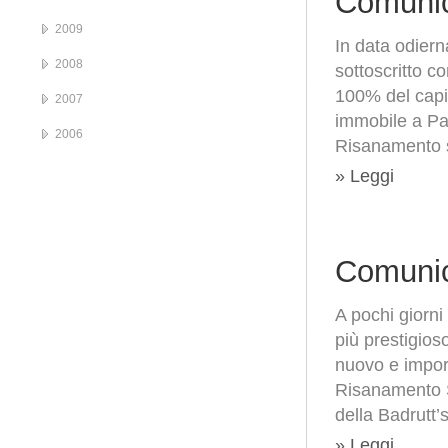
Comunic
2009
In data odier
2008
sottoscritto c
100% del capit
2007
immobile a Par
2006
Risanamento s
» Leggi
Comunic
A pochi giorni
più prestigio
nuovo e import
Risanamento Sp
della Badrutt’
» Leggi