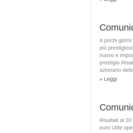
Comunic
A pochi giorni
più prestigio
nuovo e import
prestigio.Risa
azionario dell
» Leggi
Comunic
Risultati al 3
euro Utile oper