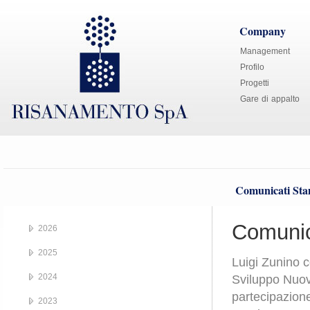
Company
Management
Profilo
Progetti
Gare di appalto
Comunicati St
Comunic
2026
2025
Luigi Zunino c
2024
Sviluppo Nuov
partecipazion
2023