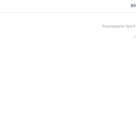
Risanamento SpA P.I
P