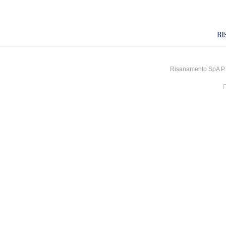
Risanamento SpA P.I
P