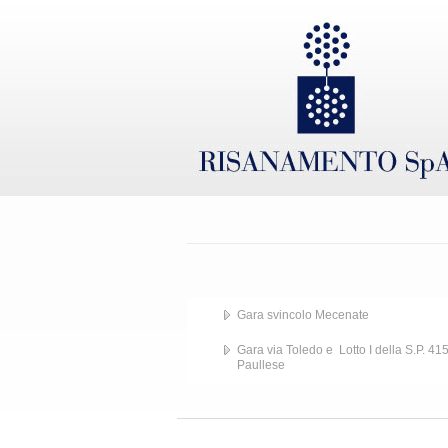
Gara svincolo Mecenate
Gara via Toledo e Lotto I della S.P. 41
Paullese