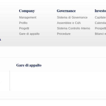
Company
Governance
Investo
Management
Sistema di Governance
Capitale
Profilo
Assemblee e CdA
Calendar
Progetti
Sistema Controllo Interno
Prospett
Gare di appalto
Procedure
Bilanci 
Gare di appalto
5