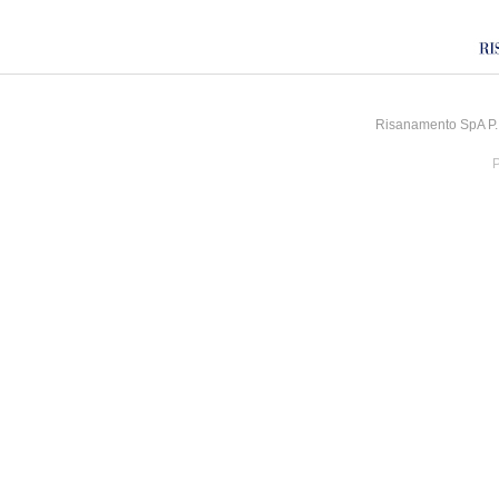
Risanamento SpA P.I
P