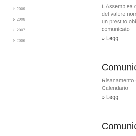
L’Assemblea de
2009
del valore nom
2008
un prestito ob
comunicato
2007
» Leggi
2006
Comunic
Risanamento c
Calendario
» Leggi
Comunic