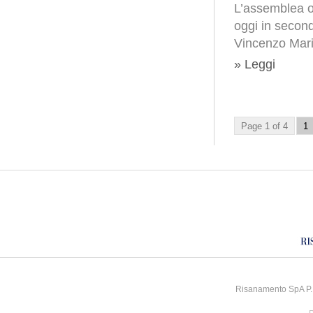
L’assemblea or
oggi in secon
Vincenzo Mari
» Leggi
Page 1 of 4
1
Risanamento SpA P.I