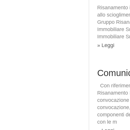
Risanamento in
allo scioglime
Gruppo Risana
Immobiliare Sr
Immobiliare Sr
» Leggi
Comunic
Con riferiment
Risanamento S.
convocazione 
convocazione, 
componenti del
con le m