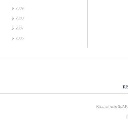
2009
2008
2007
2006
Risanamento SpA P.I
P