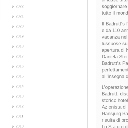
soggiornare n
2022
tutto il mond
2021
Il Badrutt’s
2020
e da 110 anni
2019
vacanza nell
lussuose sui
2018
apertura di 
Daniela Stei
2017
Badrutt’s Pa
2016
perfettamen
all’insegna 
2015
2014
L’operazion
Badrutt, dis
2013
storico hote
2012
Azionista di
Hansjurg Bad
2011
risulta di pr
Lo Statuto d
2010