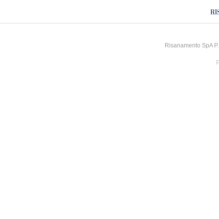
Risanamento SpA P.I
P