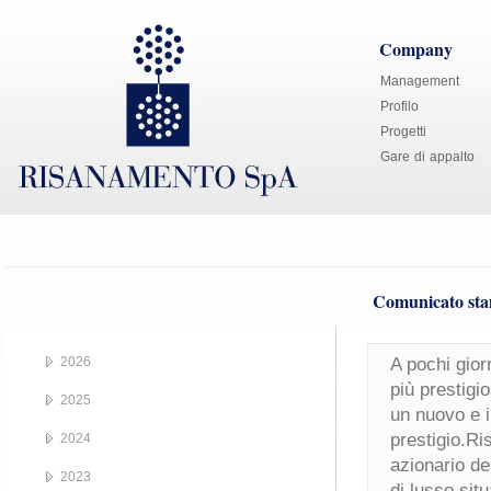
Company
Management
Profilo
Progetti
Gare di appalto
Comunicato sta
2026
A pochi gior
più prestig
2025
un nuovo e i
prestigio.Ri
2024
azionario de
2023
di lusso sit