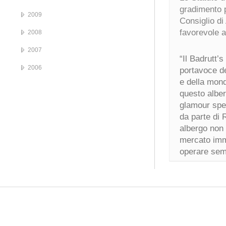
gradimento pe
2009
Consiglio di
favorevole a
2008
2007
“Il Badrutt’
2006
portavoce de
e della monda
questo alber
glamour spec
da parte di 
albergo non 
mercato immo
operare semp