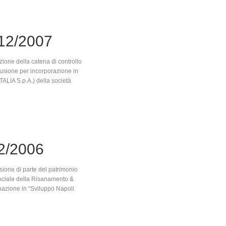
12/2007
zione della catena di controllo
 fusione per incorporazione in
IA S.p.A.) della società
2/2006
ione di parte del patrimonio
sociale della Risanamento &
nazione in “Sviluppo Napoli