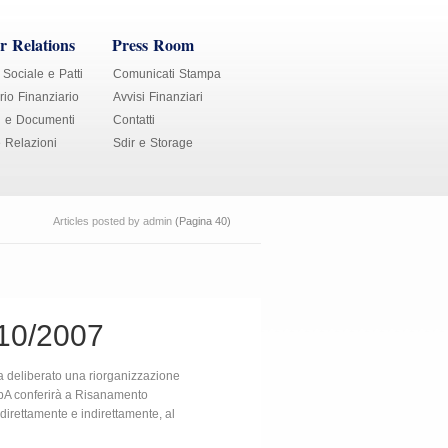
r Relations
Press Room
 Sociale e Patti
Comunicati Stampa
io Finanziario
Avvisi Finanziari
i e Documenti
Contatti
e Relazioni
Sdir e Storage
Articles posted by admin
(Pagina 40)
10/2007
a deliberato una riorganizzazione
 SpA conferirà a Risanamento
 direttamente e indirettamente, al