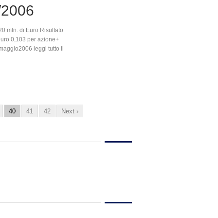
/2006
20 mln. di Euro Risultato
 euro 0,103 per azione+
maggio2006 leggi tutto il
40
41
42
Next ›