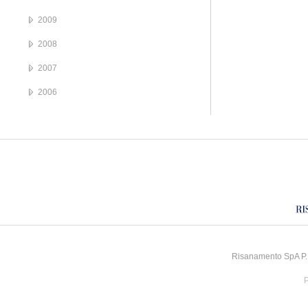
2009
2008
2007
2006
Risanamento SpA P.I
P