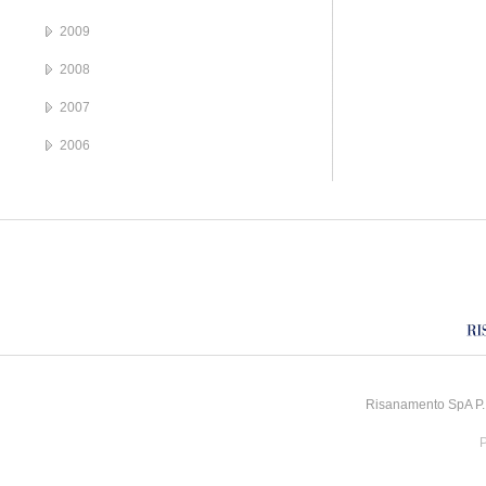
2009
2008
2007
2006
Risanamento SpA P.I
P