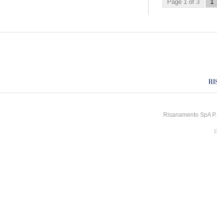
Page 1 of 3
1
Risanamento SpA P.I
P