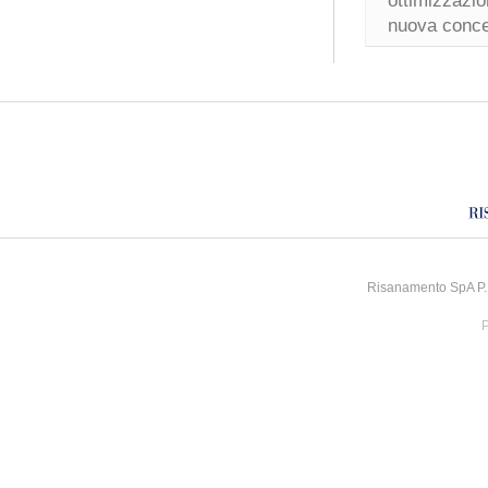
ottimizzazio
nuova conce
Risanamento SpA P.I
P