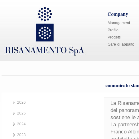
Company
Management
Profilo
Progetti
Gare di appalto
comunicato stam
2026
La Risanamen
del panorama
2025
sostiene le 
La partnersh
2024
Franco Albin
2023
architetto c