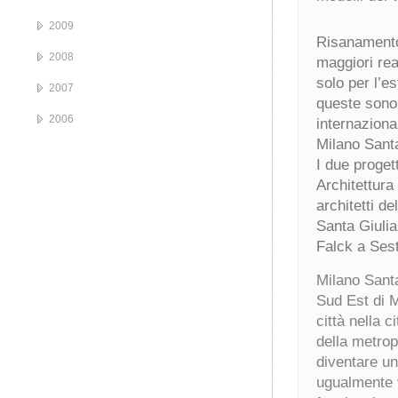
2009
Risanamento 
2008
maggiori rea
solo per l’e
2007
queste sono 
2006
internaziona
Milano Santa
I due progett
Architettura 
architetti d
Santa Giulia
Falck a Ses
Milano Santa
Sud Est di M
città nella c
della metrop
diventare un
ugualmente vi