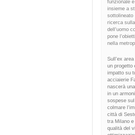
funzionale e 
insieme a str
sottolineato
ricerca sull
dell’uomo co
pone l’obiett
nella metrop
Sull’ex are
un progetto 
impatto su t
acciaierie F
nascerà una 
in un armonio
sospese sul 
colmare l’im
città di Ses
tra Milano e
qualità del 