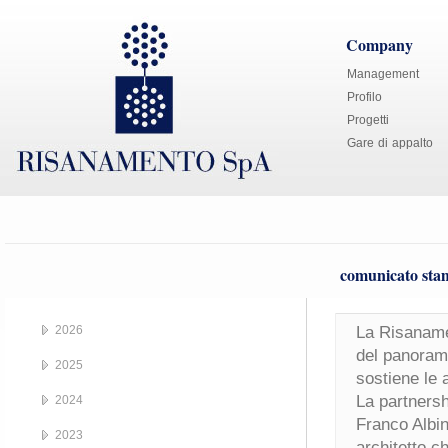
Company
Management
Profilo
Progetti
Gare di appalto
comunicato stam
2026
La Risanamen
del panorama
2025
sostiene le 
La partnersh
2024
Franco Albin
2023
architetto c