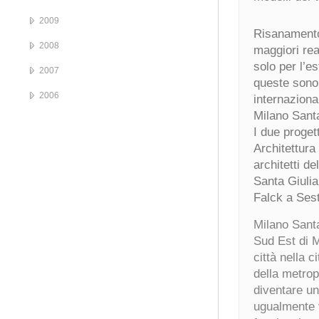
2009
Risanamento 
2008
maggiori rea
solo per l’e
2007
queste sono 
2006
internaziona
Milano Santa
I due progett
Architettura 
architetti d
Santa Giulia
Falck a Ses
Milano Santa
Sud Est di M
città nella c
della metrop
diventare un
ugualmente vi