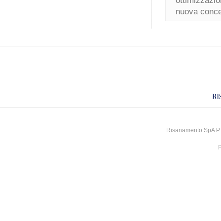
ottimizzazio
nuova conce
Risanamento SpA P.I
P