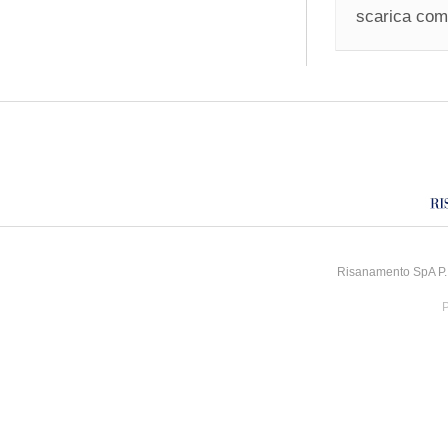
scarica comu
Risanamento SpA P.I
P