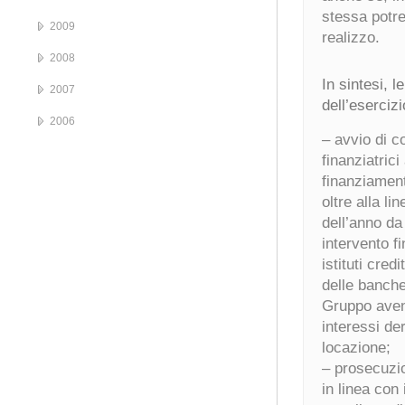
stessa potre
2009
realizzo.
2008
In sintesi, l
2007
dell’eserciz
2006
– avvio di c
finanziatrici
finanziamenti
oltre alla li
dell’anno da
intervento f
istituti cre
delle banche
Gruppo avent
interessi de
locazione;
– prosecuzio
in linea con 