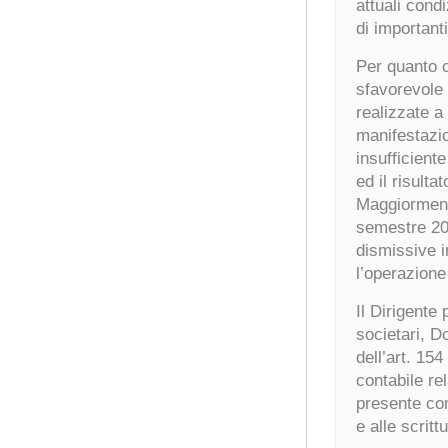
attuali cond
di importanti
Per quanto co
sfavorevole 
realizzate a
manifestazio
insufficient
ed il risulta
Maggiormente
semestre 200
dismissive i
l’operazione
Il Dirigente
societari, D
dell’art. 15
contabile re
presente com
e alle scritt