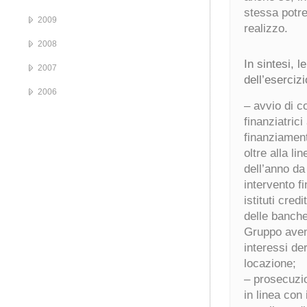
stessa potre
2009
realizzo.
2008
In sintesi, l
2007
dell’eserciz
2006
– avvio di c
finanziatrici
finanziamenti
oltre alla li
dell’anno da
intervento f
istituti cre
delle banche
Gruppo avent
interessi de
locazione;
– prosecuzio
in linea con 