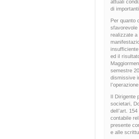
attuali cond
di importanti
Per quanto co
sfavorevole 
realizzate a
manifestazio
insufficient
ed il risulta
Maggiormente
semestre 200
dismissive i
l’operazione
Il Dirigente
societari, D
dell’art. 15
contabile re
presente com
e alle scritt