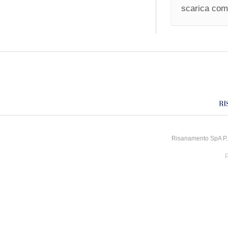
scarica comu
Risanamento SpA P.I
P