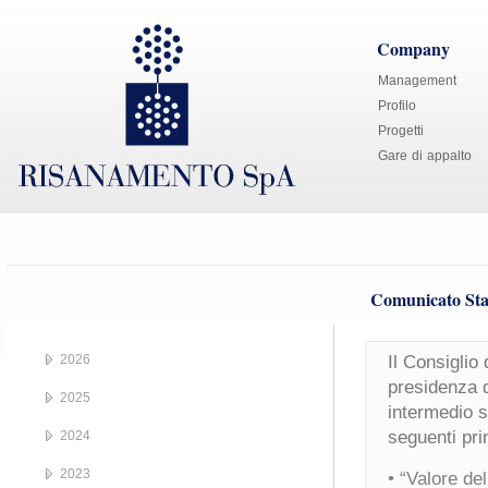
Company
Management
Profilo
Progetti
Gare di appalto
Comunicato Sta
2026
Il Consiglio
presidenza d
2025
intermedio s
seguenti prin
2024
2023
• “Valore de