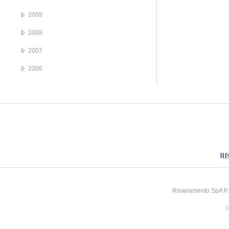
2009
2008
2007
2006
Risanamento SpA P.I
P