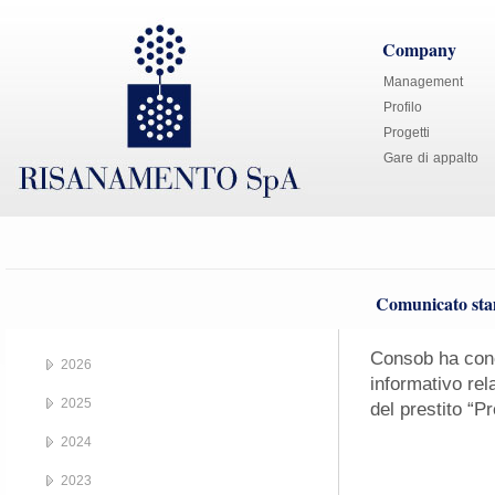
Company
Management
Profilo
Progetti
Gare di appalto
Comunicato sta
Consob ha conce
2026
informativo rela
2025
del prestito “
2024
2023