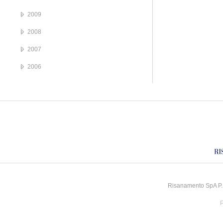
2009
2008
2007
2006
Risanamento SpA P.I
P