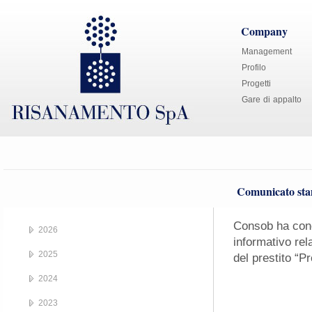
Company
Management
Profilo
Progetti
Gare di appalto
Comunicato sta
Consob ha conce
2026
informativo rela
2025
del prestito “
2024
2023