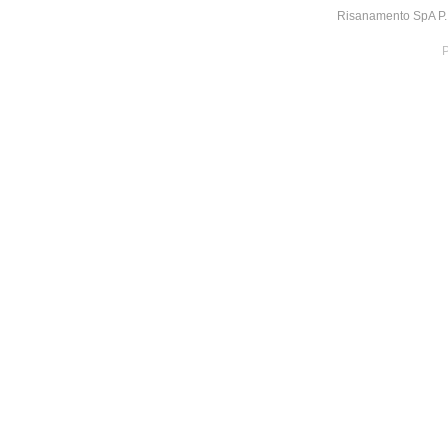
Risanamento SpA P.I
P