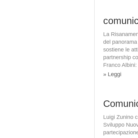
comunic
La Risanamento
del panorama d
sostiene le at
partnership co
Franco Albini:
» Leggi
Comunic
Luigi Zunino c
Sviluppo Nuov
partecipazion