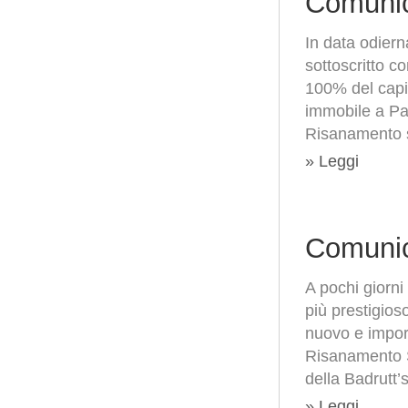
Comunic
In data odier
sottoscritto c
100% del capit
immobile a Par
Risanamento s
» Leggi
Comunic
A pochi giorni
più prestigio
nuovo e import
Risanamento Sp
della Badrutt’
» Leggi