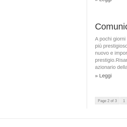
Comunic
A pochi giorni
più prestigio
nuovo e import
prestigio.Risa
azionario dell
» Leggi
Page 2 of 3
1