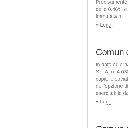
Precisamente 
dello 0,46% e 
immutata n
» Leggi
Comunic
In data odier
S.p.A. n. 4.03
capitale socia
dell’opzione d
esercitabile d
» Leggi