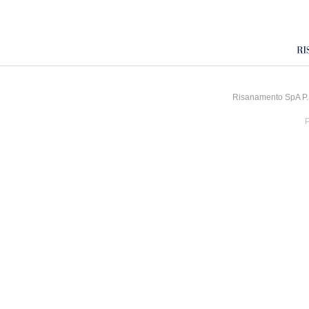
Risanamento SpA P.I
P