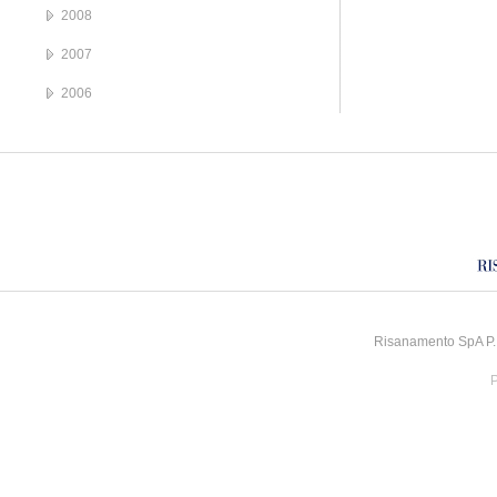
2008
2007
2006
Risanamento SpA P.I
P