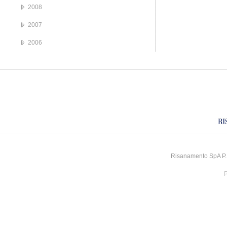
2008
2007
2006
Risanamento SpA P.I
P