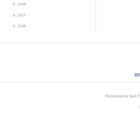
2008
2007
2006
Risanamento SpA P.I
P