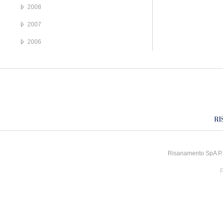
2008
2007
2006
Risanamento SpA P.I
P