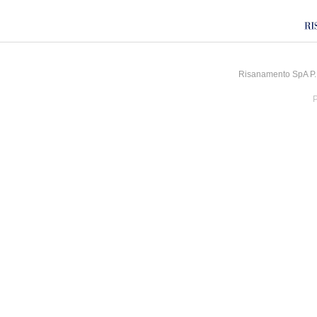
Risanamento SpA P.I
P