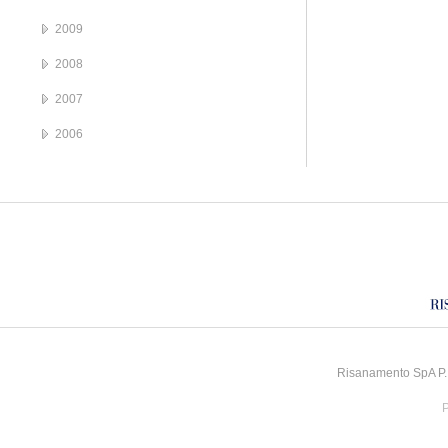
2009
2008
2007
2006
Risanamento SpA P.I
P