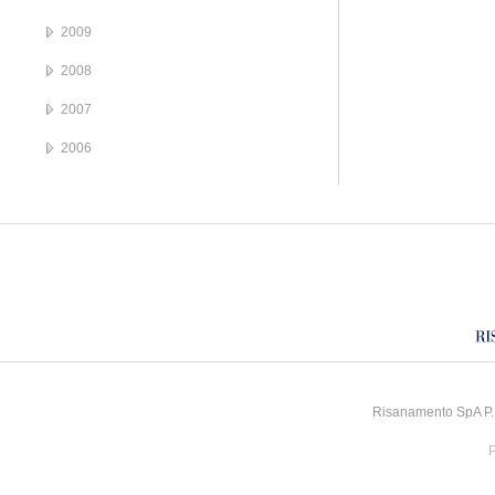
2009
2008
2007
2006
Risanamento SpA P.I
P