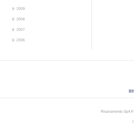
2009
2008
2007
2006
Risanamento SpA P.I
P