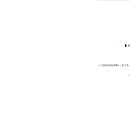
Risanamento SpA P.I
P