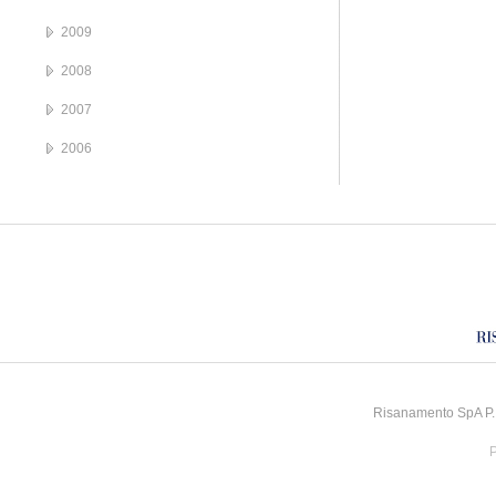
2009
2008
2007
2006
Risanamento SpA P.I
P