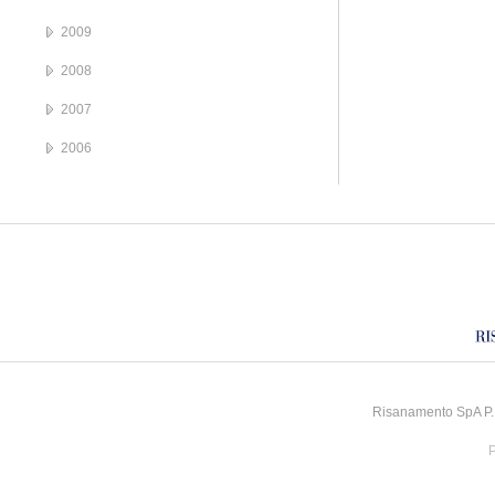
2009
2008
2007
2006
Risanamento SpA P.I
P