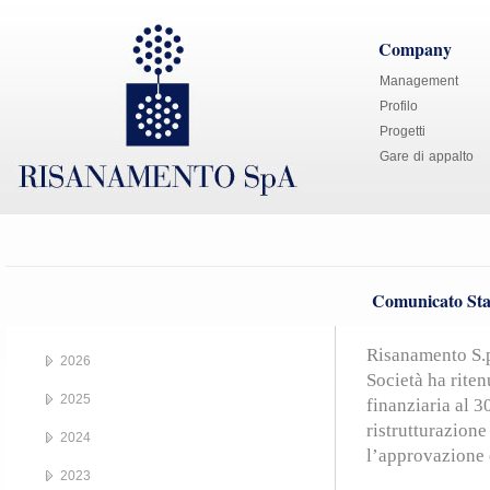
Company
Management
Profilo
Progetti
Gare di appalto
Comunicato Sta
Risanamento S.p
2026
Società ha riten
2025
finanziaria al 3
ristrutturazione
2024
l’approvazione 
2023