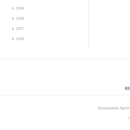
2009
2008
2007
2006
Risanamento SpA P.I
P