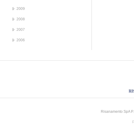
2009
2008
2007
2006
Risanamento SpA P.I
P