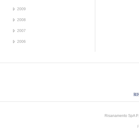
2009
2008
2007
2006
Risanamento SpA P.I
P