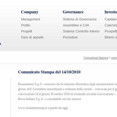
Company
Governance
Investo
Management
Sistema di Governance
Capitale
Profilo
Assemblee e CdA
Calendar
Progetti
Sistema Controllo Interno
Prospett
Gare di appalto
Procedure
Bilanci 
Comunicati Stampa
»
stor
Comunicato Stampa del 14/10/2010
Risanamento S.p.A. comunica che la relazione illustrativa degli amministratori su
giorno dell’Assemblea straordinaria e ordinaria della società – convocata per il 
convocazione ed il giorno 30 ottobre 2010 in eventuale seconda convocazione – è 
Borsa Italiana S.p.A. e consultabile sul sito internet
www.risanamentospa.it
a partire da oggi.