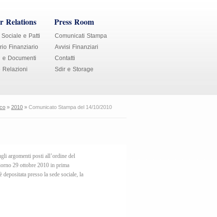
r Relations
Press Room
 Sociale e Patti
Comunicati Stampa
io Finanziario
Avvisi Finanziari
i e Documenti
Contatti
e Relazioni
Sdir e Storage
ico
»
2010
»
Comunicato Stampa del 14/10/2010
gli argomenti posti all’ordine del
giorno 29 ottobre 2010 in prima
depositata presso la sede sociale, la