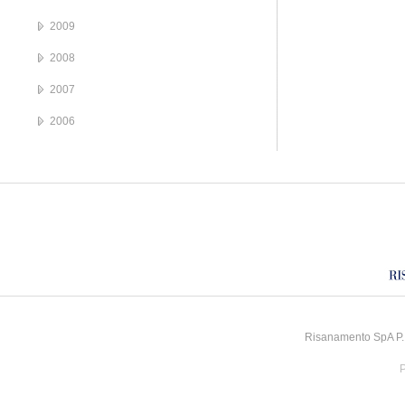
2009
2008
2007
2006
Risanamento SpA P.I
P