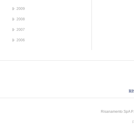
2009
2008
2007
2006
Risanamento SpA P.I
P