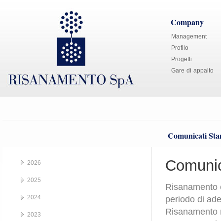
Company
Management
Profilo
Progetti
Gare di appalto
Comunicati St
Comunic
2026
2025
Risanamento c
2024
periodo di ade
Risanamento ri
2023