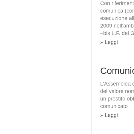
Con riferimen
comunica (con
esecuzione all
2009 nell’ambi
–bis L.F. del
» Leggi
Comunic
L’Assemblea de
del valore nom
un prestito ob
comunicato
» Leggi