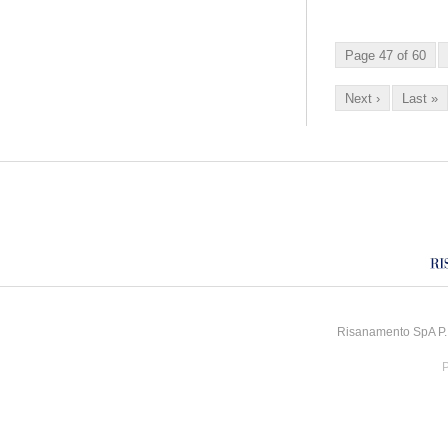
Page 47 of 60
Next ›
Last »
Risanamento SpA P.I
P